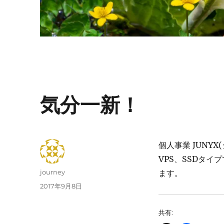
気分一新！
個人事業 JUNY
VPS、SSDタ
投
journey
ます。
稿
投
2017年9月8日
者
稿
日:
共有: