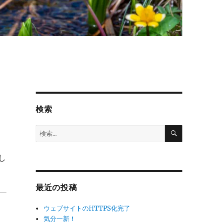
検索
検
検
索
索:
し
最近の投稿
ウェブサイトのHTTPS化完了
気分一新！