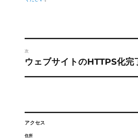
投
次
稿
ウェブサイトのHTTPS化完
次
の
ナ
投
ビ
稿:
ゲ
ー
シ
アクセス
ョ
住所