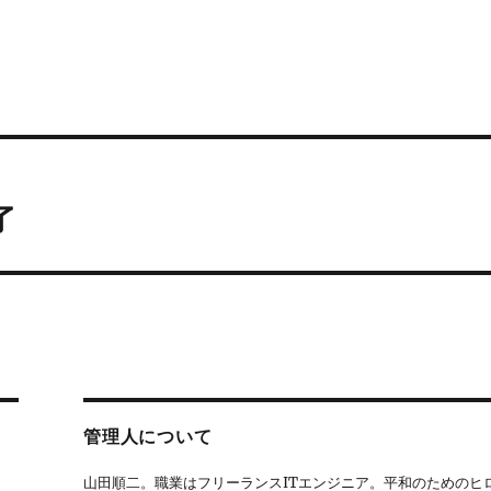
了
管理人について
山田順二。職業はフリーランスITエンジニア。平和のためのヒ